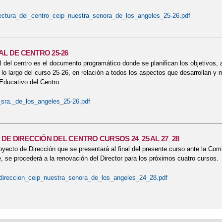
ectura_del_centro_ceip_nuestra_senora_de_los_angeles_25-26.pdf
AL DE CENTRO 25-26
al del centro es el documento programático donde se planifican los objetivos,
lo largo del curso 25-26, en relación a todos los aspectos que desarrollan y me
Educativo del Centro.
_sra._de_los_angeles_25-26.pdf
DE DIRECCIÓN DEL CENTRO CURSOS 24_25 AL 27_28
oyecto de Dirección que se presentará al final del presente curso ante la Com
, se procederá a la renovación del Director para los próximos cuatro cursos.
direccion_ceip_nuestra_senora_de_los_angeles_24_28.pdf