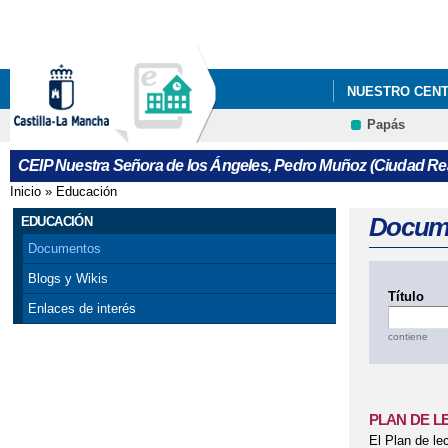
NUESTRO CEN
Papás
PLAN DIGITAL 
CEIP Nuestra Señora de los Ángeles, Pedro Muñoz (Ciudad Rea
Inicio
»
Educación
Se encuentra usted aquí
Docum
EDUCACIÓN
Documentos
Blogs y Wikis
Título
Enlaces de interés
contiene
PLAN DE LE
El Plan de le