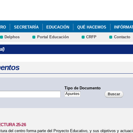
Pasar al
contenido
principal
TRO
SECRETARÍA
EDUCACIÓN
QUÉ HACEMOS
INFÓRMA
Delphos
Portal Educación
CRFP
Contacto
DE CENTRO 25-26
l)
entos
Tipo de Documento
CTURA 25-26
ctura del centro forma parte del Proyecto Educativo, y sus objetivos y actuac